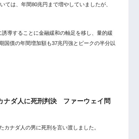
においては、年間80兆円まで増やしていましたが、
度に誘導することに金融緩和の軸足を移し、量的緩
期国債の年間増加額も37兆円強とピークの半分以
がカナダ人に死刑判決 ファーウェイ問
たカナダ人の男に死刑を言い渡しました。