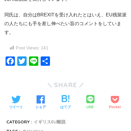
同氏は、自分はBREXITを受け入れたとはいえ、EU残留派
の人たちにも手を差し伸べたい旨のコメントをしていま
す。
Post Views:
141
F
T
Li
共
a
wi
n
有
c
tt
e
SHARE
e
er
b
o
LINE
ツイート
シェア
はてブ
Pocket
o
CATEGORY :
イギリスEU離脱
k