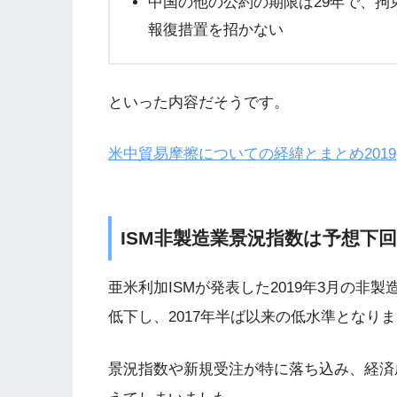
中国の他の公約の期限は29年で、拘
報復措置を招かない
といった内容だそうです。
米中貿易摩擦についての経緯とまとめ2019
ISM非製造業景況指数は予想下
亜米利加ISMが発表した2019年3月の
低下し、2017年半ば以来の低水準となり
景況指数や新規受注が特に落ち込み、経済