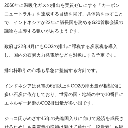
2060年に温暖化ガスの排出を実質ゼロにする「カーボン
ニュートラル」を達成する目標を掲げ、具体策を示すこと
で、インドネシアが22年に議長国を務めるG20首脳会議の
議論を主導する狙いがあるようです。
政府は22年4月にもCO2の排出に課税する炭素税を導入
し、国内の石炭火力発電所などを対象にする予定です。
排出枠取引の市場も早急に整備する方針です。
インドネシアは発電の6割以上をCO2の排出量が相対的に
多い石炭に依存しており、世界の国・地域の中で10番目に
エネルギー起源のCO2排出量が多い国です。
ジョコ氏がめざす45年の先進国入りに向けて経済を成長さ
せるためにも発電量の増加は避けて通れず、脱炭素にも後