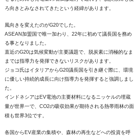
ろ向きとみなされてきたという経緯があります。
風向きを変えたのがG20でした。
ASEAN加盟国で唯一加わり、22年に初めて議長国を務め
る事となりました。
直近のG20は気候変動が主要議題で、脱炭素に消極的なま
までは指導力を発揮できないリスクがあります。
ジョコ氏はイタリアからG20議長国を引き継ぐ際に、環境
に優しい持続的成長に向け指導力を発揮すると強調しまし
た。
インドネシアはEV電池の主要材料になるニッケルの埋蔵
量が世界一で、CO2の吸収効果が期待される熱帯雨林の面
積も世界3位です。
各国からEV産業の集積や、森林の再生などへの投資を呼