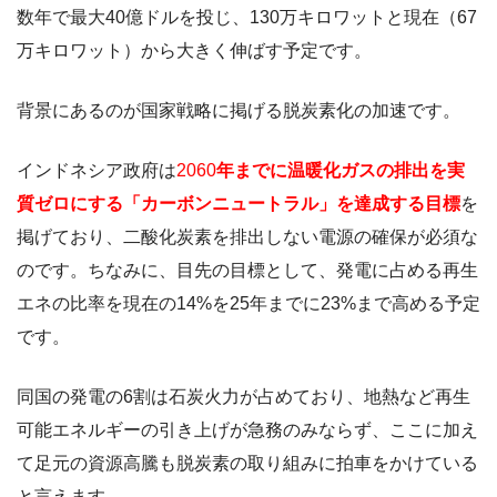
数年で最大40億ドルを投じ、130万キロワットと現在（67
万キロワット）から大きく伸ばす予定です。
背景にあるのが国家戦略に掲げる脱炭素化の加速です。
インドネシア政府は
2060
年までに温暖化ガスの排出を実
質ゼロにする「カーボンニュートラル」を達成する目標
を
掲げており、二酸化炭素を排出しない電源の確保が必須な
のです。ちなみに、目先の目標として、発電に占める再生
エネの比率を現在の14%を25年までに23%まで高める予定
です。
同国の発電の6割は石炭火力が占めており、地熱など再生
可能エネルギーの引き上げが急務のみならず、ここに加え
て足元の資源高騰も脱炭素の取り組みに拍車をかけている
と言えます。